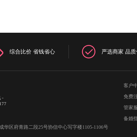
综合比价 省钱省心
严选商家 品质
客户
免费
-
177
管家
备婚
区府青路二段25号协信中心写字楼1105-1106号